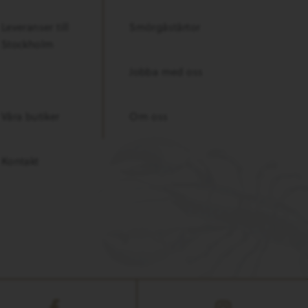
Leveranser till
Smörgåstårtor
Stockholm
Jobba med oss
Våra butiker
Om oss
Kontakt