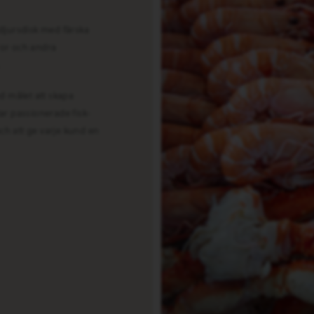
ldjursdisk med färska
öror och andra
.
 målet att skapa
ar passionerade fisk-
och att ge varje kund en