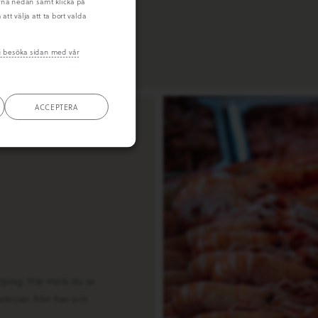
orna nedan samt klicka på
tt välja att ta bort valda
du besöka sidan med vår
ACCEPTERA
köping. Här möts du av
atesser från hav och