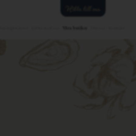
Hitta till oss
Smörgåstårtor
Jobba med oss
Våra butiker
Om oss
Kontakt