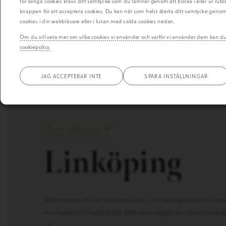
för övriga cookies krävs ditt samtycke som du lämnar genom att bocka i eller ur rut
knappen för att acceptera cookies. Du kan när som helst återta ditt samtycke genom a
cookies i din webbläsare eller i listan med valda cookies nedan.
Om du vill veta mer om vilka cookies vi använder och varför vi använder dem kan 
cookiepolicy.
JAG ACCEPTERAR INTE
SPARA INSTÄLLNINGAR
Varmt välkommen till
Linköping
Välkommen till vår moderna fisk- och skaldjursbutik i Lin
en smakfullt inredd butik fylld med noggrant utvalda delik
sjö.