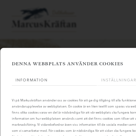
DENNA WEBBPLATS ANVÄNDER COOKIES
INFORMATION
INSTÄLLNINGA
Vi på Markuskräftan använder oss av cookies för att ge dig tillgång till alla funktion
användarupplevelse av webbplatsen. En cookie är en liten textfil som sparas via we
finns olika cookies varav en del är nödvändiga för att vår webbplats ska fungera kor
information om hur webbplatsen används samt att det finns cookies som tillser att v
marknadsföring. Vi vidarebefordrar även viss information till de sociala medier sa
som vi samarbetar med. För cookies som är nödvändiga för att sidan ska fungera korr