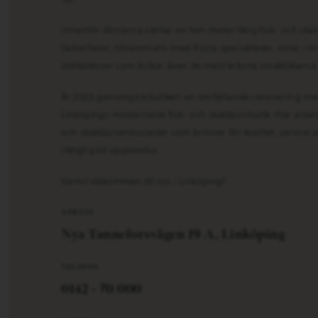
Innanför dörrarna väntar en fem meter lång fisk- och ska
läckerheter, tillsammans med frysta specialiteter, ostar, r
delikatesser som lockar även de mest kräsna smaklökarna
År 2022 genomgick butiken en omfattande renovering med
Linköpings modernaste fisk- och skaldjursbutik. Här arbet
och skaldjursentusiaster som brinner för kvalitet, service 
riktigt god upplevelse.
Varmt välkommen till oss i Linköping!
ADRESS
Nya Tanneforsvägen 19 A, Linköping
TELEFON
0142 - 70 000