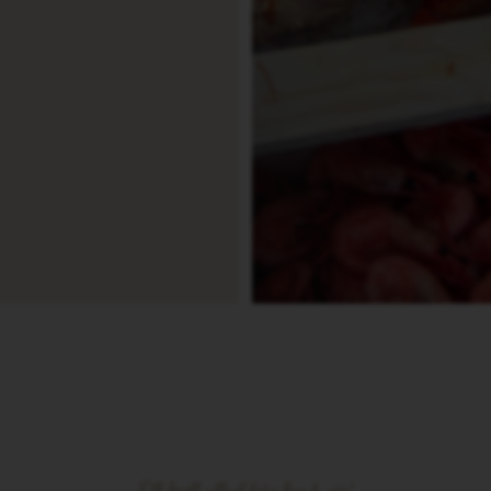
Ett brett utbud från hav & sjö!