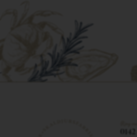
Ring os
0142