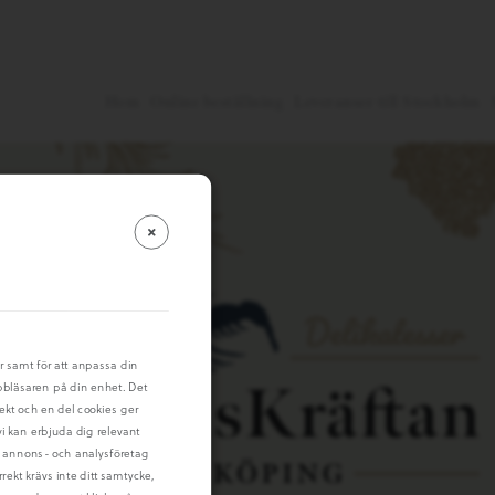
Hem
Online beställning
Leveranser till Stockholm
R
er samt för att anpassa din
bbläsaren på din enhet. Det
rekt och en del cookies ger
i kan erbjuda dig relevant
mt annons- och analysföretag
ekt krävs inte ditt samtycke,